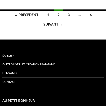
Navigation
← PRÉCÉDENT
1
2
3
…
6
des
SUIVANT →
articles
L’ATELIER
OÙ TROUVER LES CRÉATIONS RATATAM ?
LIENS AMIS
CONTACT
AU PETIT BONHEUR