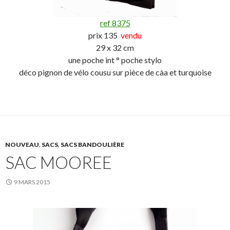
ref 8375
prix 135
vendu
29 x 32 cm
une poche int ° poche stylo
déco pignon de vélo cousu sur pièce de càa et turquoise
NOUVEAU
,
SACS
,
SACS BANDOULIÈRE
SAC MOOREE
9 MARS 2015