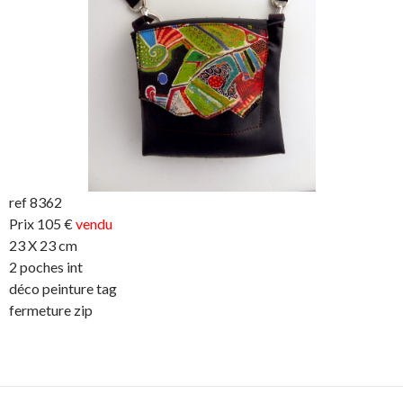
ref 8362
Prix 105 €
vendu
23 X 23 cm
2 poches int
déco peinture tag
fermeture zip