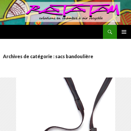
Recherche
ALLER
MENU
AU
PRINCI
CONTENU
Archives de catégorie : sacs bandoulière