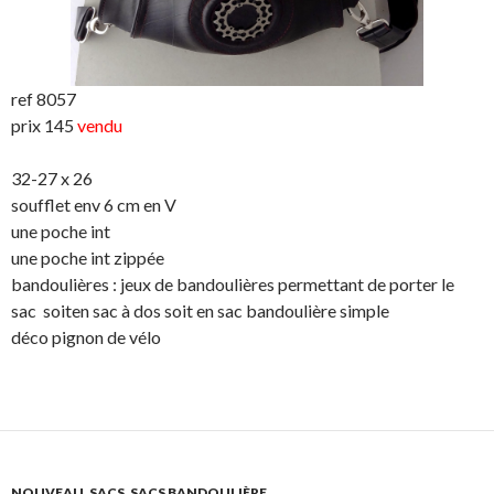
ref 8057
prix 145
vendu
32-27 x 26
soufflet env 6 cm en V
une poche int
une poche int zippée
bandoulières : jeux de bandoulières permettant de porter le
sac soiten sac à dos soit en sac bandoulière simple
déco pignon de vélo
NOUVEAU
,
SACS
,
SACS BANDOULIÈRE