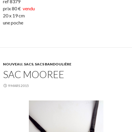
ref 8379
prix 80 €
vendu
20 x 19 cm
une poche
NOUVEAU
,
SACS
,
SACS BANDOULIÈRE
SAC MOOREE
9 MARS 2015