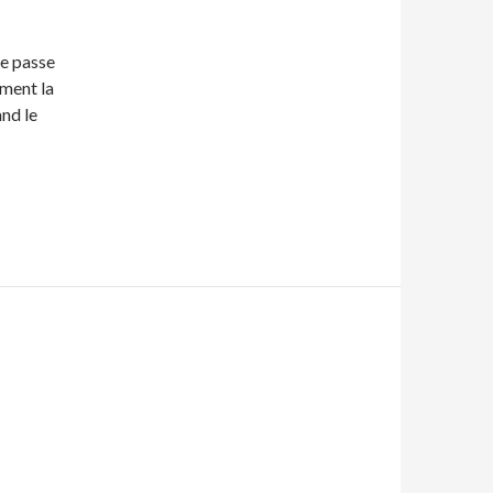
re passe
ement la
nd le