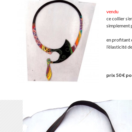
vendu
ce collier s’e
simplement p
en profitant
l’élasticité d
prix 50 € po