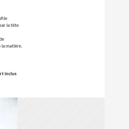
nfile
ar la tête
 de
e la matière.
rt inclus