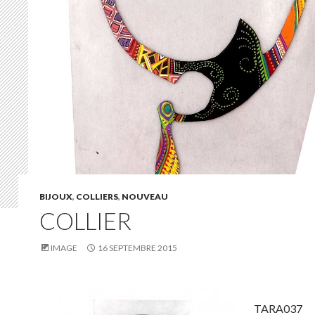
BIJOUX
,
COLLIERS
,
NOUVEAU
COLLIER
IMAGE
16 SEPTEMBRE 2015
TARA037