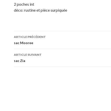
2 poches int
déco: rustine et pièce surpiquée
Navigation
ARTICLE PRÉCÉDENT
des
sac Mooree
articles
ARTICLE SUIVANT
sac Zia