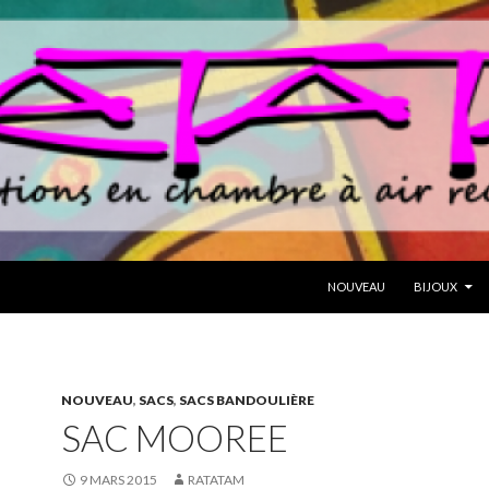
ALLER AU CONTENU
NOUVEAU
BIJOUX
NOUVEAU
,
SACS
,
SACS BANDOULIÈRE
SAC MOOREE
9 MARS 2015
RATATAM