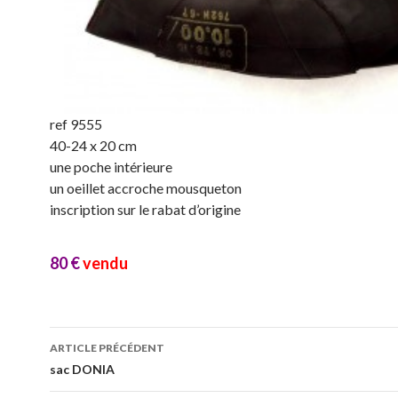
ref 9555
40-24 x 20 cm
une poche intérieure
un oeillet accroche mousqueton
inscription sur le rabat d’origine
80 €
vendu
Navigation
ARTICLE PRÉCÉDENT
des
sac DONIA